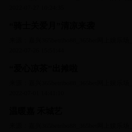
2022-07-27 10:24:35
“骑士关爱月”清凉来袭
来源：嘉兴365betribo88_365bet网上娱乐场
2022-07-26 15:51:44
“爱心凉茶”出摊啦
来源：嘉兴365betribo88_365bet网上娱乐场
2022-07-01 14:41:10
温暖嘉 禾城艺
来源：嘉兴365betribo88_365bet网上娱乐场