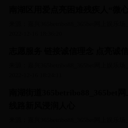
南湖区用爱点亮困难残疾人“微心
来源：嘉兴365betribo88_365bet网上娱乐场
2022-12-16 18:36:20
志愿服务 链接诚信理念 点亮诚
来源：嘉兴365betribo88_365bet网上娱乐场
2022-12-16 18:24:11
南湖街道365betribo88_365be
线路新风浸润人心
来源：嘉兴365betribo88_365bet网上娱乐场