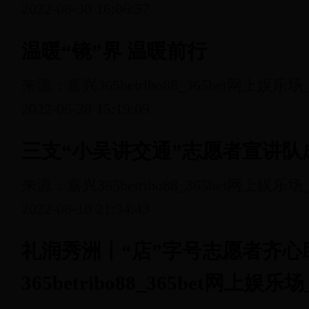
2022-06-30 16:06:57
温暖“镜”界 温暖前行
来源：嘉兴365betribo88_365bet网上娱乐场
2022-06-28 15:19:09
三支“小吴讲交通”志愿者宣讲队
来源：嘉兴365betribo88_365bet网上娱乐场
2022-06-10 21:34:43
礼润秀洲丨“店”字号志愿者齐心
365betribo88_365bet网上娱