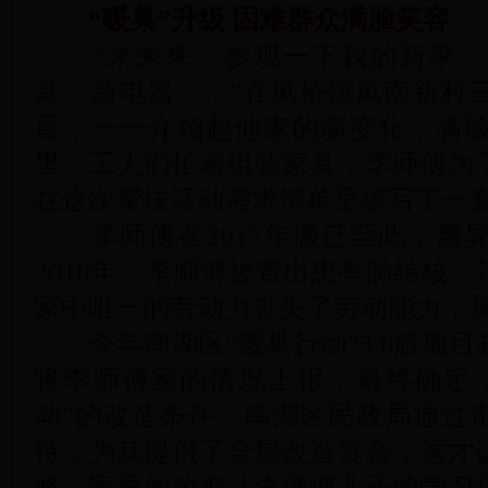
“暖巢”升级 困难群众满脸笑容
“来来来，参观一下我的新家，
具、新电器……”在凤桥镇凤南新村
屋，一一介绍起他家的新变化，满
里，工人们忙着组装家具，李师傅为
在这次帮扶活动需求清单里填写了一
李师傅在2017年搬迁至此，离
2010年，李师傅被查出患有肺结核
家中唯一的劳动力丧失了劳动能力，
今年南湖区“暖巢行动”3.0版项目
将李师傅家的情况上报，最终确定
动”的改造条件。南湖区民政局通过
持，为其提供了全屋改造资金，这才
修。家里的改变让李师傅儿子的学习