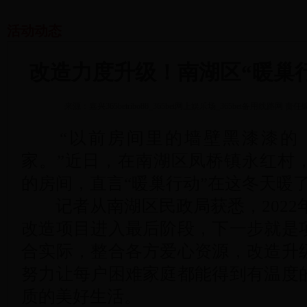
活动动态
改造力度升级！南湖区“暖巢行
来源：嘉兴365betribo88_365bet网上娱乐场_365bet备用线路网
责任
“以前房间里的墙壁黑漆漆的，
家。”近日，在南湖区凤桥镇永红村
的房间，直言“暖巢行动”在这冬天暖
记者从南湖区民政局获悉，2022年度
改造项目进入最后阶段，下一步就是
合实际，整合各方爱心资源，改造升
努力让每户困难家庭都能得到有温度
质的美好生活。