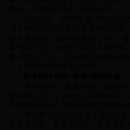
傅说，只要孩子高兴，他就高兴。
自2018年，南湖区“暖巢行动”首
成了465户困难家庭的居家环境改造
目从最初的1.0版到现在的3.0版
着“暖巢行动”的帮扶力度在不断升级
累计达425万元，改造也从单间改造
一个家庭的居住环境大变样。
精准帮扶 告别“陋室”拥抱幸福
本次南湖区“暖巢行动”3.0版帮扶活
册的两人及以上最低生活保障家庭，以
分散供养特困人员等生活居住环境亟
家住建设街道的吕女士家已经参加
吕女士介绍，从家里的床、衣柜等家