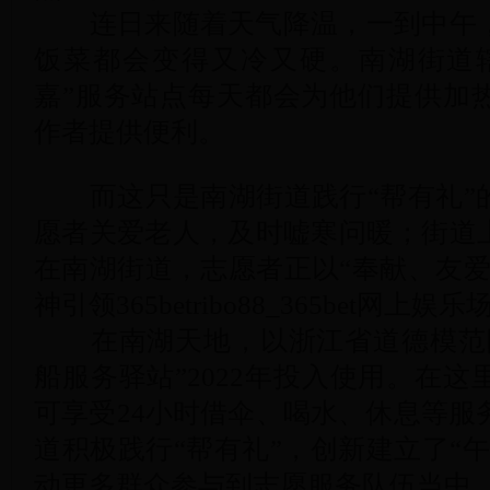
连日来随着天气降温，一到中午，
饭菜都会变得又冷又硬。南湖街道辖
嘉”服务站点每天都会为他们提供加
作者提供便利。
而这只是南湖街道践行“帮有礼”
愿者关爱老人，及时嘘寒问暖；街道
在南湖街道，志愿者正以“奉献、友爱
神引领365betribo88_365bet网上娱
在南湖天地，以浙江省道德模范陆
船服务驿站”2022年投入使用。在
可享受24小时借伞、喝水、休息等服务
道积极践行“帮有礼”，创新建立了“
动更多群众参与到志愿服务队伍当中