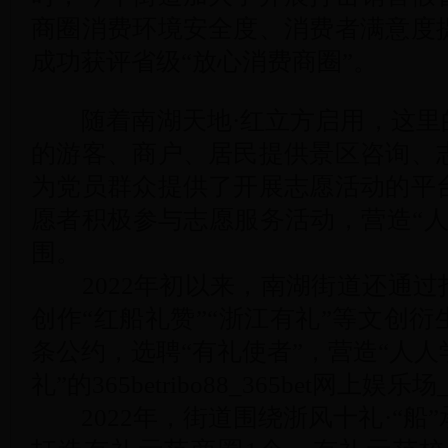
商圈消费环境安全度、消费者满意度
成功获评省级“放心消费商圈”。
随着南湖天地·红立方启用，这里的
的游客、商户、居民提供景区咨询、
为党员群众提供了开展志愿活动的平
愿者积极参与志愿服务活动，营造“人
围。
2022年初以来，南湖街道还通过打
创作“红船礼赞”“浙江有礼”等文创衍
条公约，选聘“有礼使者”，营造“人
礼”的365betribo88_365bet网上娱
2022年，街道围绕浙风十礼·“船