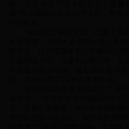
级。社区成立了项大姐天天公益服
园”微志愿助力社区治理项目，将志
小区楼道。
“我们以访谈的形式，挖掘了愿意
名志愿者，他们大多是有一技之长的
惠良说。这些志愿者充分挖掘社区居
了瑞利读书会、儿童书法研习班、红
与温暖志愿运动家、越剧身段表演提
动，并相应成立了9支志愿者队伍。
居民王瑞利带头发起成立了亲子教
读书会”，引导社区全职妈妈留给自
读、开展志愿服务。有的全职妈妈围
周组织开展一次活动；有的全职妈妈
试开发了“读书+游戏”活动，引导孩