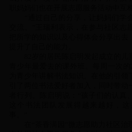
职妈妈们也在开展志愿服务活动中互
“通过自己的分享，让妈妈们学会
交流。”王瑞利表示，在参与社区志
把所学的知识以及心得体会分享出去
提升了自己的能力。
82岁的居民陈启明发起成立的儿
青少年最爱去的课外班。每周一次的
为青少年讲解书法知识。在他的引领
引了两位书法爱好者加入，同时带动
者行列。陈启明说：“孩子们的认真
这个书法团队发展得越来越好，这
事。”
在“茶香满园”微志愿助力社区治