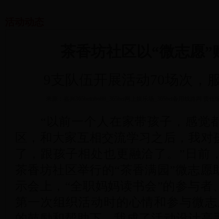
活动动态
茶香坊社区以“微志愿”
9支队伍开展活动70场次，
来源：嘉兴365betribo88_365bet网上娱乐场_365bet备用线路网
责任
“以前一个人在家带孩子，感觉都
区，和大家互相交流学习之后，我对
了，跟孩子相处也更融洽了。”日前
茶香坊社区举行的“茶香满园”微志愿
示会上，“全职妈妈读书会”的参与者
第一次组织活动时的心情和参与微志
的鼓励和帮助下，我成了活动设计高