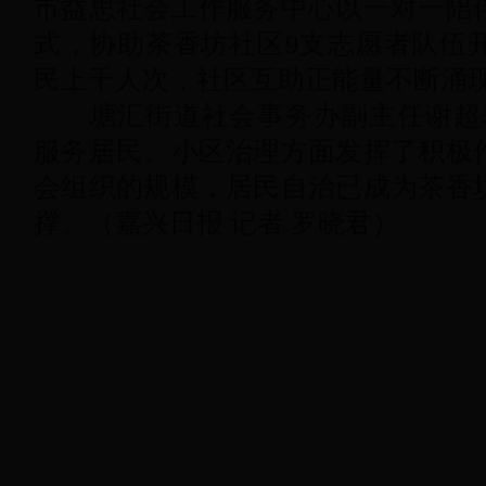
市益思社会工作服务中心以一对一陪
式，协助茶香坊社区9支志愿者队伍开
民上千人次，社区互助正能量不断涌
塘汇街道社会事务办副主任谢超表
服务居民、小区治理方面发挥了积极
会组织的规模，居民自治已成为茶香
撑。（嘉兴日报 记者 罗晓君）