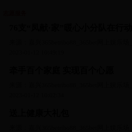
志愿服务
76支“凤献·家”暖心小分队在行
来源：嘉兴365betribo88_365bet网上娱乐场
2023-01-12 10:49:19
牵手百个家庭 实现百个心愿
来源：嘉兴365betribo88_365bet网上娱乐场
2023-01-12 10:02:34
送上健康大礼包
来源：嘉兴365betribo88_365bet网上娱乐场