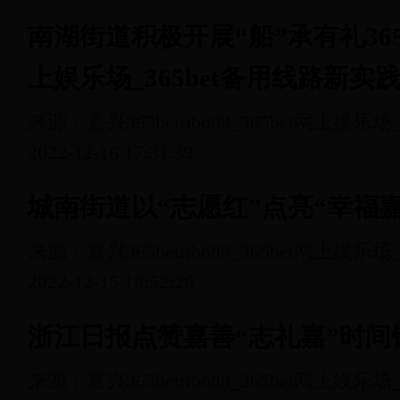
南湖街道积极开展“船”承有礼365betr
上娱乐场_365bet备用线路新实
来源：嘉兴365betribo88_365bet网上娱乐场
2022-12-16 17:31:39
城南街道以“志愿红”点亮“幸福嘉
来源：嘉兴365betribo88_365bet网上娱乐场
2022-12-15 16:52:26
浙江日报点赞嘉善“志礼嘉”时间
来源：嘉兴365betribo88_365bet网上娱乐场