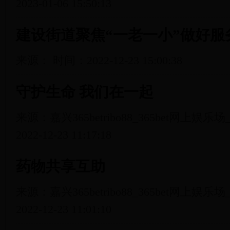
2023-01-06 15:50:13
建设街道聚焦“一老一小”做好服
来源：
时间：2022-12-23 15:00:38
守护生命 我们在一起
来源：嘉兴365betribo88_365bet网上娱乐场
2022-12-23 11:17:18
药物共享互助
来源：嘉兴365betribo88_365bet网上娱乐场
2022-12-23 11:01:10