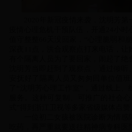
2020年新冠疫情来袭，沈明芳第
疫情心理危机干预队伍，开通24小时
值守整整66天没回家，“心理脆弱和
深夜11点，洪合观察点打来电话，让
有个隔离人员为了要回家，闹起了绝
沈明芳当即赶到了观察点，通过倾听
安抚好了隔离人员又匆匆回单位值班
了“沈明芳心理工作室”，通过线上、
服务。这种可复制、可推广的社会心
式”得到浙江卫视等多家省级媒体点赞
一位初二女孩被医院诊断为情感障
吃药，再严重就要送往精神病专科医