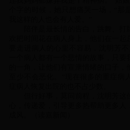
连我妈妈都嫌弃我是个精神病。”姑娘
个字的时候，她只想痛哭一场，“那
我这样的人也会有人爱。”
陪伴是最长情的告白，跳舞、打牌
欢把时间花在病人身上，他们在一起
要走进病人的心里不容易，沈明芳不
一个病人都有一个悲情的故事，只要
的一角，让他们有宣泄情绪的口子，
至少不会恶化。”现在很多的重症病
症病人恢复出院的也不占少数。
但行好事，莫问前程，沈明芳这位
心，传递爱，引导更多热帮助更多人
成风。（读嘉新闻）