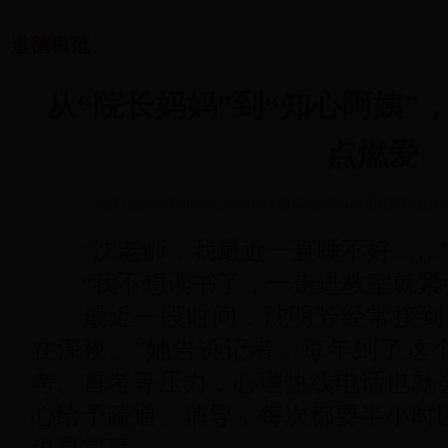
道德模范
从“院长妈妈”到“知心阿姨”
点燃爱
来源：嘉兴365betribo88_365bet网上娱乐场_365bet备用线路网
责任
“沈老师，我最近一直睡不好……
“我不想读书了，一走进教室就紧
最近一段时间，沈明芳经常接到这
在深夜。”她告诉记者，每年到了这
考、首考等压力，心理热线电话也就
心给予疏通、辅导，每次都要半小时