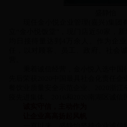
盛静怡
现任金小悦企业管理(嘉兴)集团有限
立“金小悦饭堂”，现门店近50家，新
均日接待量达到4万余人。作为企
任，以对顾客、员工、政府、社会
营。
秉着诚信经营，金小悦入选中国行
先后荣获2020中国最具社会化责任企
餐饮业质量安全示范企业、2020浙
疫先进集体、2016和2020南湖区诚
诚实守信，主动作为
让企业高高扬起风帆
一直以来，盛静怡坚持企业诚信经