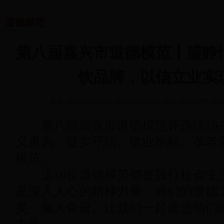
道德模范
第八届嘉兴市道德模范丨盛静
饮品牌，以信立业实
来源：嘉兴365betribo88_365bet网上娱乐场_365bet备用线路网
责任
第八届嘉兴市道德模范评选活动共
义勇为、诚实守信、敬业奉献、孝老爱
模范。
这10位道德模范都是践行社会主
是深入人心的精神力量。他们的道德
灵，催人奋进。让我们一起走进他们