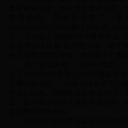
食材新鲜安全，加大督查督导力度，
管理机制。此外还采取了一系
365betribo88_365bet网上娱乐场_
责。在创立之初她就对消费者作出“
无条件退或换菜”的消费承诺，给予
保证当餐菜品当餐用，绝不在下个餐
为了避免浪费，2020年8月起，“
天下午1点45分和晚上8点用餐高峰
心驿站取菜区”，40多份没有售完的
带它们回家。积极联系各街道部门，
工、楼宇保洁员等人群宣传该活动，
菜免费带回家食用。
寿阿姨和她同事是嘉兴电子商务产