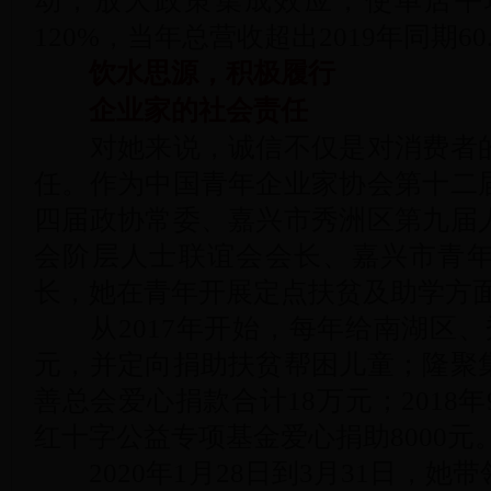
动，放大政策集成效应，使单店平
120%，当年总营收超出2019年同期60
饮水思源，积极履行
企业家的社会责任
对她来说，诚信不仅是对消费者的
任。作为中国青年企业家协会第十二
四届政协常委、嘉兴市秀洲区第九届
会阶层人士联谊会会长、嘉兴市青
长，她在青年开展定点扶贫及助学方
从2017年开始，每年给南湖区、秀
元，并定向捐助扶贫帮困儿童；隆聚
善总会爱心捐款合计18万元；2018
红十字公益专项基金爱心捐助8000元
2020年1月28日到3月31日，她