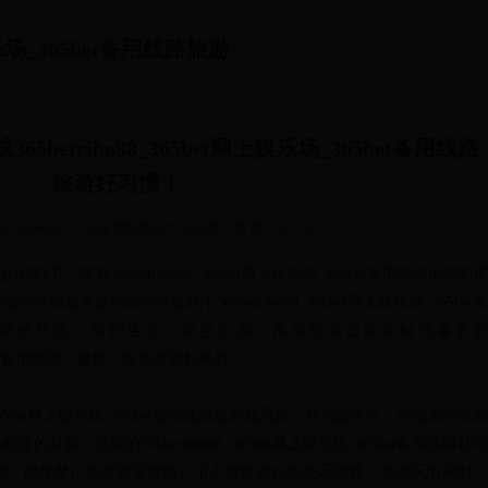
上娱乐场_365bet备用线路旅游
bet网上娱乐场_365bet备用线路风尚
>
365betribo88_365bet网上娱乐场_365bet
betribo88_365bet网上娱乐场_365bet备用线路
旅游好习惯！
bet网上娱乐场_365bet备用线路网
责任编辑：陈 园
时间：2022-05-05 10:28:52
随着365betribo88_365bet网上娱乐场_365bet备用线路旅游的观
加大疫情防控常态化下365betribo88_365bet网上娱乐场_365bet备
爱护环境、保护生态、绿色出游，推动形成适应新时代要求的
_365bet备用线路、健康、绿色旅游新风尚。
_365bet网上娱乐场_365bet备用线路旅游成风景。在勺园景区，小编看到绿油
影。景区的365betribo88_365bet网上娱乐场_365bet备用线路劝导
期，因此禁止大家随意踩踏。不少游客对此也表示理解，在游玩的同时，