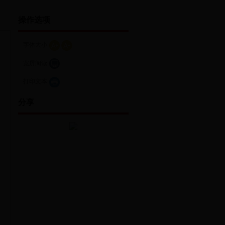
操作选项
备用
字体大小
宽屏阅读
打印文本
分享