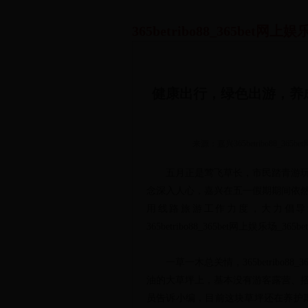
365betribo88_365bet网
当前位置：
首页
>
365betribo88_365
线路旅游
> 正文
健康出行，绿色出游，养成365
来源：嘉兴365betribo88_365
五月正是莺飞草长，市民踏青游玩的好时节，
念深入人心，嘉兴在五一假期期间依然倡导持续
用线路旅游工作力度，大力倡导
365betribo88_365bet网上娱乐场
一草一木总关情，365betribo88
油的大草坪上，基本没有游客露营、搭帐篷的身
员告诉小编，目前这块草坪还在养护