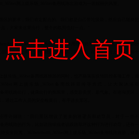
88_365bet网上娱乐场_365bet备用线路出游成为一道靓丽的风景。
区的要求，我们肯定配合的。我们都是自己带垃圾袋，然后自己随身把
点，大家来这里出行，整个的氛围也好一点。”
点击进入首页
ibo88_365bet网上娱乐场_365bet备用线路劝导员沈振华表示：“大部分
心踩到草坪上去，这方面我们也有部门来管理。在疫情防控上，我们每个
5bet网上娱乐场_365bet备用线路旅游的同时，也严格落实疫情防控各项工作，通
88_365bet网上娱乐场_365bet备用线路宣传等方式，让大家沐浴在
娱乐场_365bet备用线路出行，健康出行的氛围里，感受新美景、新气象。在南湖景区，
离，通过工作人员的安全检查后，有序进去景区。
理许娟说：“我们景区增设了更多的巡逻员和劝导员，对于一些不
娱乐场_365bet备用线路的行为，比如说毁绿或者说践踏草坪这种行为进行劝导，还有一
离，365betribo88_365bet网上娱乐场_365bet备用线路旅游，健康