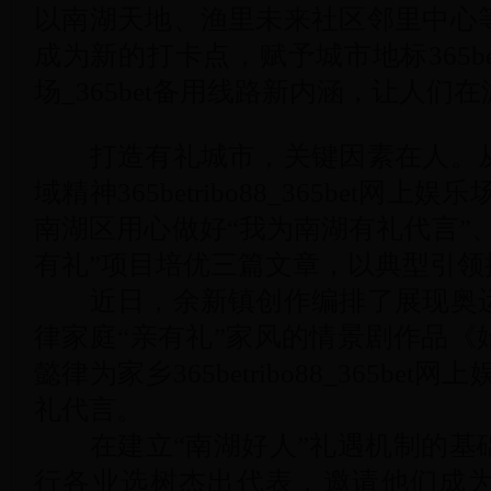
以南湖天地、渔里未来社区邻里中心
成为新的打卡点，赋予城市地标365betri
场_365bet备用线路新内涵，让人们
打造有礼城市，关键因素在人。从
域精神365betribo88_365bet网上娱
南湖区用心做好“我为南湖有礼代言”、
有礼”项目培优三篇文章，以典型引领
近日，余新镇创作编排了展现奥运
律家庭“亲有礼”家风的情景剧作品《
懿律为家乡365betribo88_365bet网
礼代言。
在建立“南湖好人”礼遇机制的基
行各业选树杰出代表，邀请他们成为