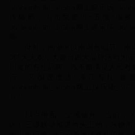
365betribo88_365bet网上娱乐场_
作格局，为市民提供“五微”服务
365betribo88_365bet网上娱乐场_
圈”。
此外，南湖区以南湖合唱节、南湖
365天天欢乐大舞台四大品牌活动为
识度的有礼品牌，既不断满足人民对
待，又加速推进“浙江有礼·首
365betribo88_365bet网上娱乐场_
片”。
以点带面、全域铺开，当前，区
区）三级联动推进势头正劲，东栅街道的365b
网上娱乐场_365bet备用线路礼仪操