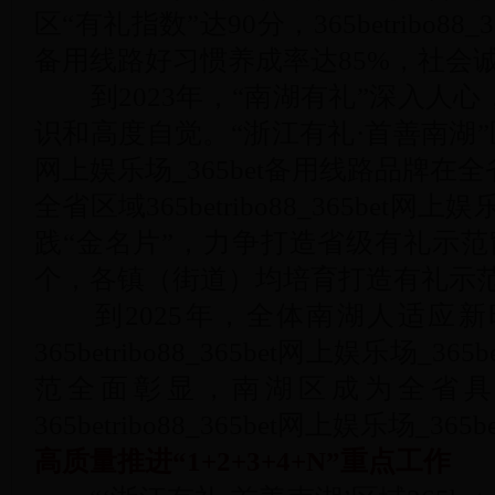
区“有礼指数”达90分，365betribo88_3
备用线路好习惯养成率达85%，社会诚
到2023年，“南湖有礼”深入人心
识和高度自觉。“浙江有礼·首善南湖”区域365
网上娱乐场_365bet备用线路品牌
全省区域365betribo88_365bet网上
践“金名片”，力争打造省级有礼示范
个，各镇（街道）均培育打造有礼示
到2025年，全体南湖人适应新
365betribo88_365bet网上娱乐场_
范全面彰显，南湖区成为全省具
365betribo88_365bet网上娱乐场_3
高质量推进“1+2+3+4+N”重点工作