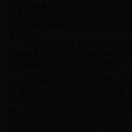
场_365bet备用线路新实践被列为
成果之一。培育“浙江有礼”365betrib
_365bet备用线路品牌，是浙江在
要尝试。
作为全省高质量发展建设共同富裕
区被赋予“打造精神365betribo88_365
用线路高地领域”先行先试的使命。
试点建设一年来，正气充盈、彬彬
图景正在南湖大地徐徐展
365betribo88_365bet网上娱乐场
体，“浙风十礼”宣传深入人心；抓住
马线前车让人、聚餐使用公筷公勺
手”365betribo88_365bet网上娱