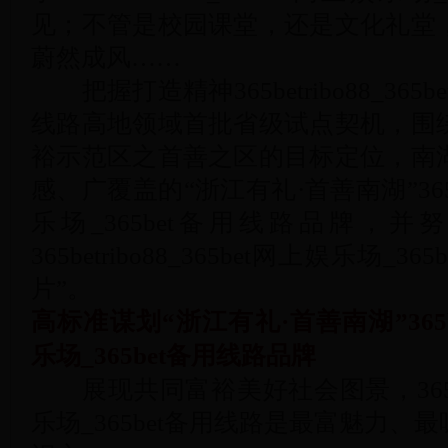
见；不管是校园课堂，还是文化礼堂
蔚然成风……
把握打造精神365betribo88_365b
线路高地领域首批省级试点契机，围
裕示范区之首善之区的目标定位，南
感、广覆盖的“浙江有礼·首善南湖”365bet
乐场_365bet备用线路品牌，
365betribo88_365bet网上娱乐场_
片”。
高标准谋划“浙江有礼·首善南湖”365betr
乐场_365bet备用线路品牌
展现共同富裕美好社会图景，365betri
乐场_365bet备用线路是最富魅力