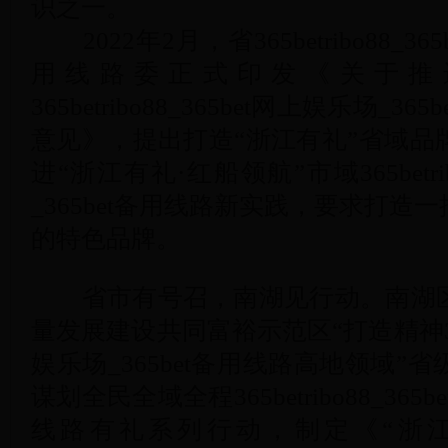
识之一。
2022年2月，省365betribo88_365
用线路委正式印发《关于推
365betribo88_365bet网上娱乐场_
意见》，提出打造“浙江有礼”省域品
进“浙江有礼·红船领航”市域365betrib
_365bet备用线路新实践，要求打
的特色品牌。
省市有号召，南湖见行动。南湖区
量发展建设共同富裕示范区“打造精神365bet
娱乐场_365bet备用线路高地领域
谋划全民全域全程365betribo88_365b
线路有礼系列行动，制定《“浙江