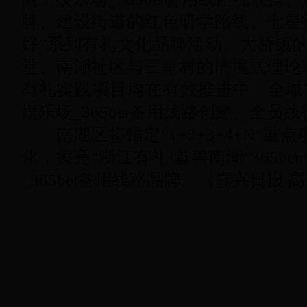
牌、建设街道的红色研学路线、七星街
好”系列有礼文化品牌活动、大桥镇的
堂、南湖社区与三星村的情境式理论
有礼实践项目均在有效推进中，全域365bet
娱乐场_365bet备用线路创建、全
南湖区将锚定“1+2+3+4+N”重
化，擦亮“浙江有礼·首善南湖”365betri
_365bet备用线路品牌。（嘉兴日报 