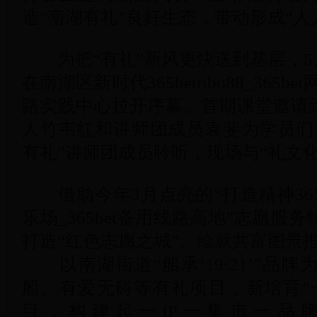
造“南湖有礼”良好生态，带动形成“人
为把“有礼”新风更快送到基层，5月
在南湖区新时代365betribo88_365be
路实践中心拉开序幕。首期课堂邀请
人竹韦红和讲师团成员袁斐为学员们授
有礼”讲师团成员聆听，现场与“礼文
借助今年3月点亮的“打造精神365betr
乐场_365bet备用线路高地”志愿
打造“红色志愿之城”、绘就共富图景
以南湖街道“船承‘19·21’”品
船、有爱无碍等有礼项目，新培育“
目，构建起一IP一集市一品