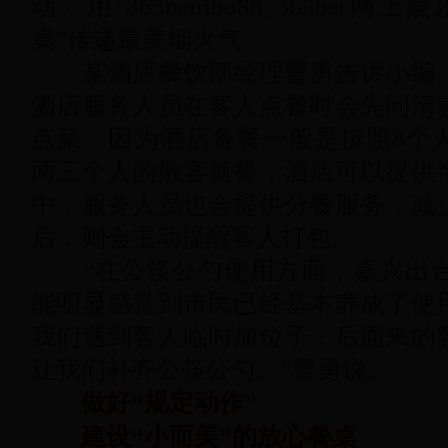
动，用“365betribo88_365bet网
桌”传递最美烟火气。
某酒店餐饮部经理曹勇告诉小编，
酒店服务人员在客人点餐时会先问清
点菜。因为酒店备餐一般是按照8个
两三个人的散客就餐，酒店可以提供
中，服务人员也会提供分餐服务，减
后，则会主动提醒客人打包。
“在公筷公勺使用方面，嘉兴出台
能明显感觉到市民已经基本养成了使
我们遇到客人临时加位子，后面来的
让我们补齐公筷公勺。”曹勇说。
做好“规定动作”
建设“小而美”的放心餐桌