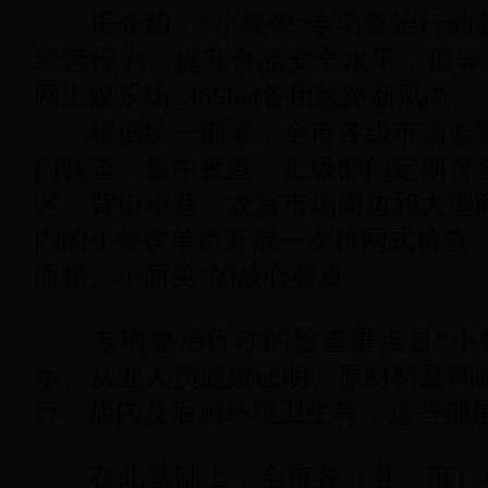
据介绍，“小餐饮”专项整治行动
经营行为，提升食品安全水平，倡导形成365b
网上娱乐场_365bet备用线路新风尚。
根据统一部署，全市各级市场监管
门联查、集中夜查、上级部门定期督
区、背街小巷、农贸市场周边和大型
内的小餐饮单位开展一次拉网式检查，
而精、小而美”的放心餐桌。
专项整治行动的检查重点是“小餐
示、从业人员健康证明、原材料及调
行、店内及后厨环境卫生等，这些都是
在此基础上，全市各（县、市）将365bet