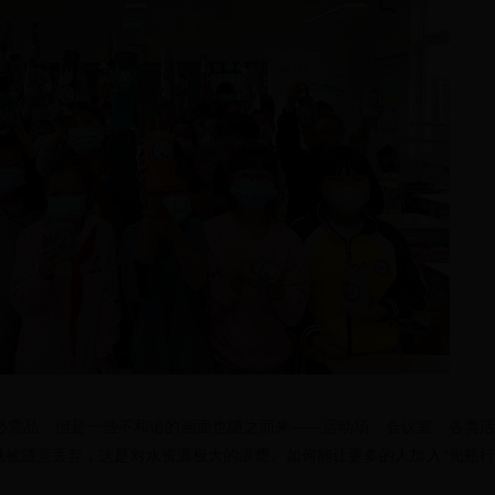
需品。但是一些不和谐的画面也随之而来——运动场、会议室、各类活
就被随意丢弃，这是对水资源极大的浪费。如何能让更多的人加入“光瓶行