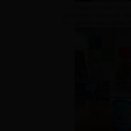
五年级的任静、李姿辰、俞诗文、朱
虑到宣传画的宣传范围比较有限，我
瓶上，这样就能让更多的人看到学生的