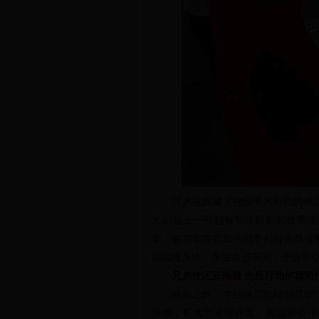
节水瓶贴成了校园节水行动的代言
长们送上一瓶贴有节水瓶贴的饮用水
里，参与学农实践的同学们向劳动基
动实践基地，学生走进车间，走近劳
兄弟校区云相聚 光瓶行动你我同
除此之外，学校德育处特别录制“光
播放，扩大节水宣传面。祝场中心小