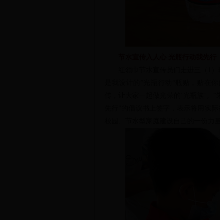
节水宣传入人心 光瓶行动我先行
红领巾节水宣传员们走进三（1）班
是我设计的”光瓶行动“瓶贴，贴在
传，让大家一起做光荣的‘光瓶族’。
先行”的倡议书上签字，表示将用实
校园、节水型家庭建设自己的一份力