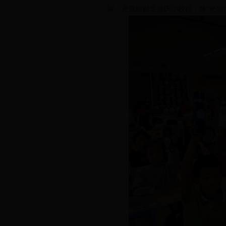
聚，光瓶瓶贴走进庆小校园，将“光瓶