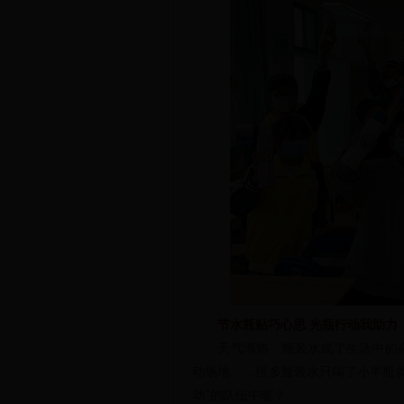
节水瓶贴巧心思 光瓶行动我助力
天气渐热，瓶装水成了生活中的必
动场地……很多瓶装水只喝了小半瓶
动”的队伍中呢？