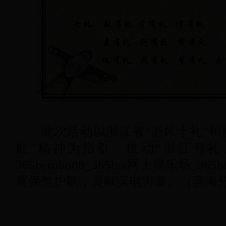
此次活动以浙江省“浙风十礼”和嘉
航”精神为指引，推动“浙江有礼
365betribo88_365bet网上娱乐场_
展保驾护航，贡献滨电力量。（滨海