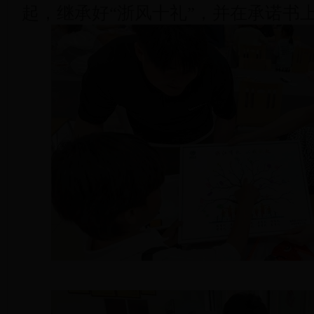
起，继承好“浙风十礼”，并在承诺书