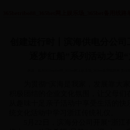
365betribo88_365bet网上娱乐场_365bet
当前位置：
首页
>
365betribo88_365bet网上娱乐场_365bet备用线路创建
线路单位（窗口、行业）
> 正文
创建进行时丨滨海供电分公司工
逐梦红船”系列活动之迎“
来源：嘉兴365betribo88_365bet网上娱乐场_365bet备用线路网
责任
为贯彻“滨海是我家，发展靠大家
积极团结的企业文化氛围，让父母们
从趣味十足亲子活动中享受生活的快
统文化活动中学习浙江传统礼仪。
5月22日，滨海分公司开展“浙江有