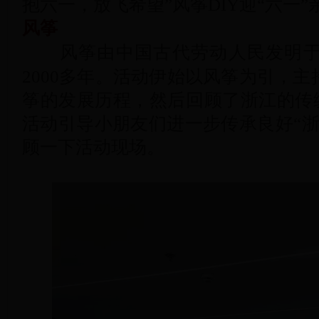
抱六一，放飞希望”风筝DIY迎“六一
风筝
风筝由中国古代劳动人民发明
2000多年。活动伊始以风筝为引，
筝的发展历程，然后回顾了浙江的传统
活动引导小朋友们进一步传承良好“浙
顾一下活动现场。