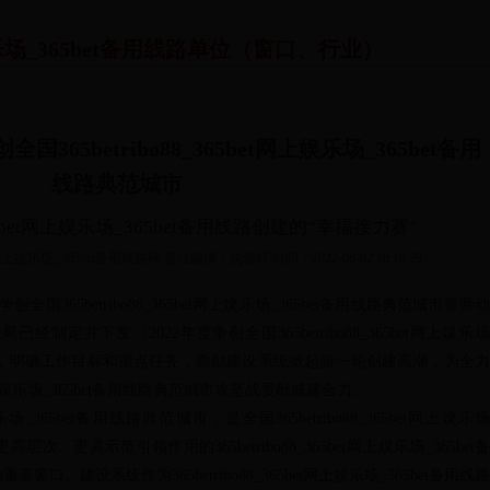
t网上娱乐场_365bet备用线路单位（窗口、行业）
bet网上娱乐场_365bet备用线路创建
>
365betribo88_365bet网上娱乐场_365bet
65betribo88_365bet网上娱乐场_365bet备用
线路典范城市
_365bet网上娱乐场_365bet备用线路创建的“幸福接力赛”
et网上娱乐场_365bet备用线路网
责任编辑：沈瑜轩
时间：2022-06-02 18:10:29
65betribo88_365bet网上娱乐场_365bet备用线路典范城市誓师动
定并下发《2022年度争创全国365betribo88_365bet网上娱乐场
方案》，明确工作目标和重点任务，激励建设系统掀起新一轮创建高潮，为全力
bet网上娱乐场_365bet备用线路典范城市攻坚战贡献城建合力。
娱乐场_365bet备用线路典范城市，是全国365betribo88_365bet网上娱乐场
层次、更具示范引领作用的365betribo88_365bet网上娱乐场_365bet备
。建设系统作为365betribo88_365bet网上娱乐场_365bet备用线路