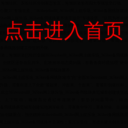
、海洲社区、东长社区分别表态发言，海洲街道发布四大专项攻坚行动。
攻坚、“365betribo88_365bet网上娱乐场_365bet备用线路建设
8_365bet网上娱乐场_365bet备用线路素养涵育提升”专项攻坚、“以民为本共建
点击进入首页
身边的小事、城市发展的实事、社会治理的难事，提升城市功能品质和治理
城市生活的满意度。为推动四大专项攻坚行动落实到位，海洲街道分宣传
推进，同时采取“红黑榜”等措施，激励先进、鞭策后进，推动全市
_365bet备用线路创建工作提档升级。
道已经历全国365betribo88_365bet网上娱乐场_365bet备用线路
。但辖区还存在乱停车、乱堆放等动态类问题，有着各类环境治理“硬骨
8_365bet网上娱乐场_365bet备用线路素养。
5bet网上娱乐场_365bet备用线路城市”向“全国365betribo88_365bet网上
”迭代升级，需要街道上下全面“紧起来、冲起来、干起来”。要紧盯创建目标，
5betribo88_365bet网上娱乐场_365bet备用线路典范城市创建攻坚战
、上下联动，确保高分通过年度测评；要坚持问题导向，结合
娱乐场_365bet备用线路典范城市创建实地测评标准，开展集中学习，逐条对标、全员领
点，强化精神365betribo88_365bet网上娱乐场_365bet备用线路层
365bet网上娱乐场_365bet备用线路本质属性；要压实责任，形成共建共创共享的