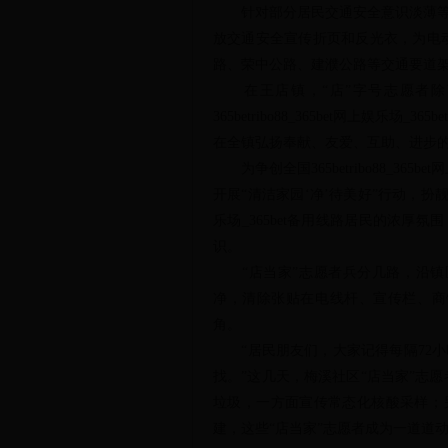
针对部分居民交通安全意识淡薄等现
放交通安全宣传折页和反光衣，为电
路、荣中公路、建濮公路等交通要道
在王店镇，“店”字号志愿者除了
365betribo88_365bet网上娱
在全镇弘扬奉献、友爱、互助、进步
为争创全国365betribo88_365
开展“清洁家园‘净’待美好”行动，扮靓城
乐场_365bet备用线路居民的浓厚氛围，提
识。
“店当家”志愿者兵分几路，沿镇
净，清除张贴在电线杆、宣传栏、商
角。
“居民朋友们，大家记得每隔72小
找。”这几天，梅溪社区“店当家”志
垃圾，一方面宣传常态化核酸采样；另一方面以
建，这些“店当家”志愿者成为一道道动