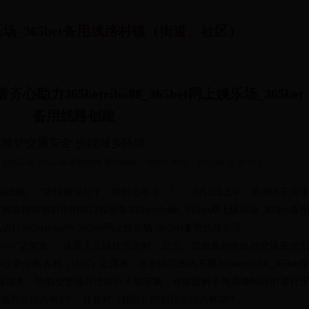
t网上娱乐场_365bet备用线路村镇（街道、社区）
bet网上娱乐场_365bet备用线路创建
>
365betribo88_365bet网上娱乐场_365bet
力365betribo88_365bet网上娱乐场_365bet
备用线路创建
维护交通安全 扮靓城乡环境
et网上娱乐场_365bet备用线路网
责任编辑：沈瑜轩
时间：2022-06-10 20:39:17
哦。”“很快就绿灯了，请耐心等等。”……6月2日上午，秀洲区王店镇
塘桥街的路口挥动着365betribo88_365bet网上娱乐场_365bet备用
betribo88_365bet网上娱乐场_365bet备用线路劝导。
“店管家”，这是王店镇按照定时、定员、定岗原则推出的交通安全系
和各村（社区）志愿者，在全镇范围内开展365betribo88_365bet网
劝导志愿服务，协助交警疏导过往行人和车辆，有效缓解早晚高峰时段的通行压
的劝导点位共有6个，在各村（社区）的劝导点位共有28个。