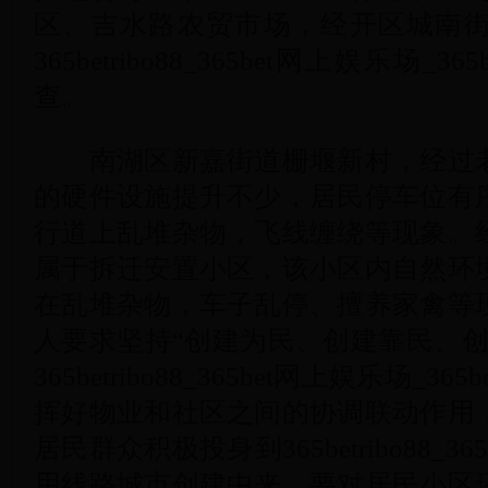
区、吉水路农贸市场，经开区城南
365betribo88_365bet网上娱乐场
查。
南湖区新嘉街道栅堰新村，经过老
的硬件设施提升不少，居民停车位有
行道上乱堆杂物，飞线缠绕等现象。
属于拆迁安置小区，该小区内自然环
在乱堆杂物，车子乱停、擅养家禽等
人要求坚持“创建为民、创建靠民、创
365betribo88_365bet网上娱乐场_
挥好物业和社区之间的协调联动作用
居民群众积极投身到365betribo88_365
用线路城市创建中来，要对居民小区