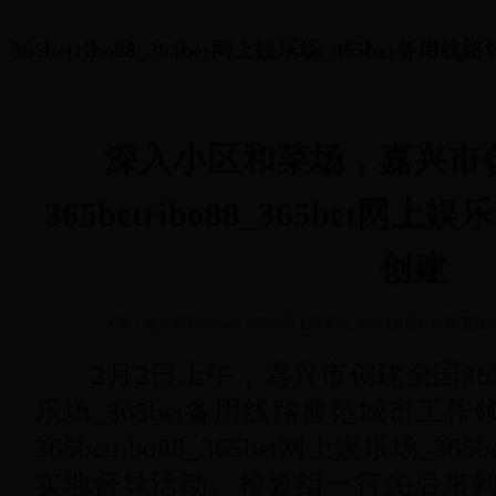
365betribo88_365bet网上娱乐场_365bet备用线
当前位置：
首页
>
365betribo88_365bet网上娱乐场_365bet备用线路创建
线路城市
> 正文
深入小区和菜场，嘉兴市
365betribo88_365bet网上
创建
来源：嘉兴365betribo88_365bet网上娱乐场_365bet备用线路网
责任
2月2日上午，嘉兴市创建全国365betr
乐场_365bet备用线路典范城市工
365betribo88_365bet网上娱乐场_
实地督导活动。检查组一行先后来