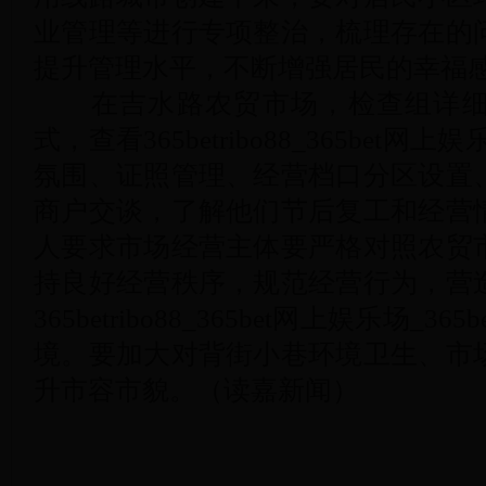
业管理等进行专项整治，梳理存在的
提升管理水平，不断增强居民的幸福
在吉水路农贸市场，检查组详细
式，查看365betribo88_365bet网上
氛围、证照管理、经营档口分区设置
商户交谈，了解他们节后复工和经营
人要求市场经营主体要严格对照农贸
持良好经营秩序，规范经营行为，营
365betribo88_365bet网上娱乐场_
境。要加大对背街小巷环境卫生、市
升市容市貌。（读嘉新闻）