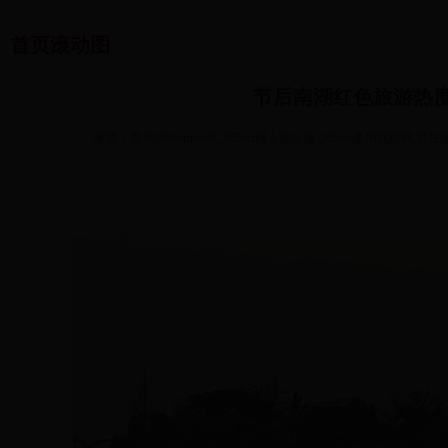
首页滚动图
节后南湖红色旅游热
来源：嘉兴365betribo88_365bet网上娱乐场_365bet备用线路网
责任