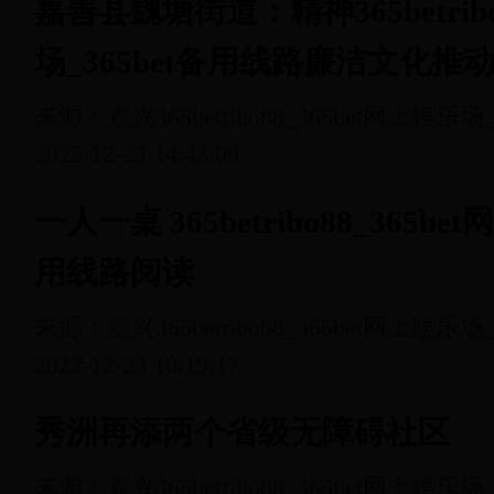
嘉善县魏塘街道：精神365betribo
场_365bet备用线路廉洁文化
来源：嘉兴365betribo88_365bet网上娱乐场
2022-12-23 14:43:09
一人一桌 365betribo88_365be
用线路阅读
来源：嘉兴365betribo88_365bet网上娱乐场
2022-12-23 10:19:17
秀洲再添两个省级无障碍社区
来源：嘉兴365betribo88_365bet网上娱乐场