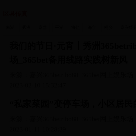
区县传真
南湖
秀洲
嘉善
平湖
海盐
海宁
桐乡
嘉兴经
我们的节日·元宵丨秀洲365betrib
场_365bet备用线路实践树新风
来源：嘉兴365betribo88_365bet网上娱乐场
2023-02-10 15:32:47
“私家菜园”变停车场，小区居民
来源：嘉兴365betribo88_365bet网上娱乐场
2023-01-11 10:28:39