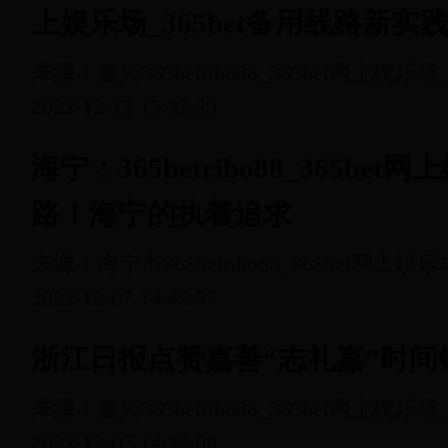
上娱乐场_365bet备用线路新实
来源：嘉兴365betribo88_365bet网上娱乐场
2022-12-12 15:33:29
海宁：365betribo88_365bet
路！海宁的执着追求
来源：海宁市365betribo88_365bet网上娱
2022-12-07 14:42:57
浙江日报点赞嘉善“志礼嘉”时间
来源：嘉兴365betribo88_365bet网上娱乐场
2022-12-07 14:38:08