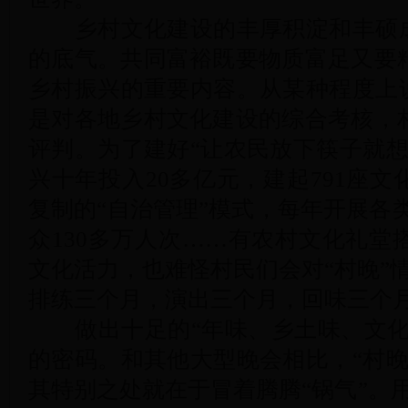
乡村文化建设的丰厚积淀和丰硕成
的底气。共同富裕既要物质富足又要
乡村振兴的重要内容。从某种程度上说
是对各地乡村文化建设的综合考核，
评判。为了建好“让农民放下筷子就想
兴十年投入20多亿元，建起791座
复制的“自治管理”模式，每年开展各类
众130多万人次……有农村文化礼堂
文化活力，也难怪村民们会对“村晚”
排练三个月，演出三个月，回味三个月
做出十足的“年味、乡土味、文化味
的密码。和其他大型晚会相比，“村晚
其特别之处就在于冒着腾腾“锅气”。用