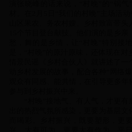
演张晓峰的话来说，“村晚”的“锅气
材。在2月5日“我们的村晚”主场活动
山区果农、务农村嫂、乡村致富带头
15个节目登台献技。他们演的是乡亲
愁，舞的是乡情，让“村晚”特别接
是，“村晚”的原汁原味，还体现在对
情景民谣《乡村合伙人》就讲述了一
动乡村发展的故事，配合各种“网络爆
观众有同感、能共情，在引导更多年轻
参与到乡村振兴中来。
“村晚”接地气、有人气，才更有底
出的热烈气氛所感染，更要为基层文
而喝彩。乡村振兴，既要塑形，更
兴，大有可为，更要大有作为。平