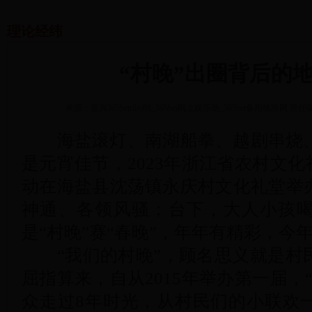
理论经纬
“村晚”出圈背后的
来源：嘉兴365betribo88_365bet网上娱乐场_365bet备用线路网
责任
海盐滚灯、南湖船拳、越剧串烧、
是元宵佳节，2023年浙江省农村文化
动在海盐县沈荡镇永庆村文化礼堂举
神通、各领风骚；台下，大人小孩
是“村晚”赛“春晚”，年年有精彩，今
“我们的村晚”，顾名思义就是村
屈指算来，自从2015年举办第一届，
众走过8年时光，从村民们的小联欢