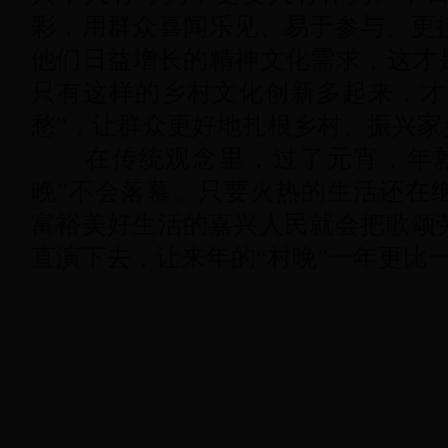
彩，用群众喜闻乐见、易于参与、更
他们日益增长的精神文化需求，这才是
只有这样的乡村文化创新多起来，才能
愁”，让群众更好地扎根乡村、振兴家
在传统观念里，过了元宵，年就
晚”不会落幕。只要火热的生活还在
富裕美好生活的嘉兴人民就会把歌颂
直演下去，让来年的“村晚”一年更比