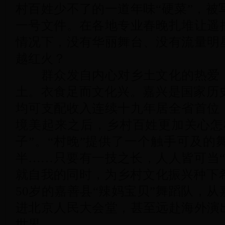
村百姓少不了的一道年味“硬菜”，被
一号文件。在各地专业春晚扎堆让遥控
情况下，没有华丽舞台、没有流量明星
越红火？
群众发自内心对乡土文化的热爱，
土。衣食足而文化兴。嘉兴是国家历
均可支配收入连续十九年居全省首位，
境美起来之后，乡村百姓更加关心怎
子”。“村晚”提供了一个触手可及的
半……只要有一技之长，人人皆可当“
就自我的同时，为乡村文化振兴种下
50岁的嘉善县“辣妈宝贝”舞蹈队，从
进北京人民大会堂，甚至远赴海外演出
世界。