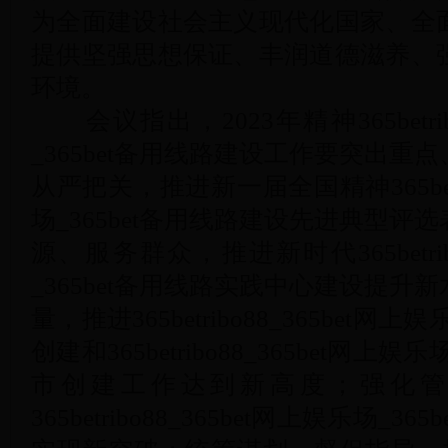
为全面建设社会主义现代化国家、全
提供坚强思想保证、丰润道德滋养、
环境。
会议指出，2023年精神365betrib
_365bet备用线路建设工作要突出
从严把关，推进新一届全国精神365betri
场_365bet备用线路建设先进典型
源、服务群众，推进新时代365betrib
_365bet备用线路实践中心建设提
量，推进365betribo88_365bet网上
创建和365betribo88_365bet网上娱
市创建工作达到新高度；强化管
365betribo88_365bet网上娱乐场_