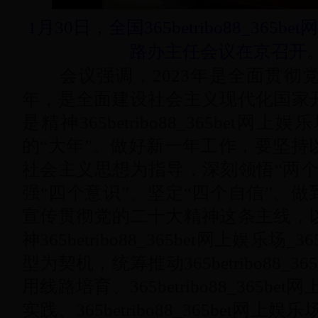
1月30日，全国365betribo88_365b
路办主任会议在京召开。
会议强调，2023年是全面贯彻
年，是全面建设社会主义现代化国家
是精神365betribo88_365bet网上
的“大年”。做好新一年工作，要坚持
社会主义思想为指导，深刻领悟“两个
强“四个意识”、坚定“四个自信”、做
宣传贯彻党的二十大精神这条主线，
神365betribo88_365bet网上娱乐场
型为契机，统筹推动365betribo88_365
用线路培育、365betribo88_365bet
实践、365betribo88_365bet网上娱