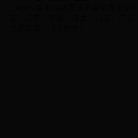
_365bet备用线路委成员单位有关
京、辽宁、安徽、江西、山东、广东
交流发言。（王晓宁）